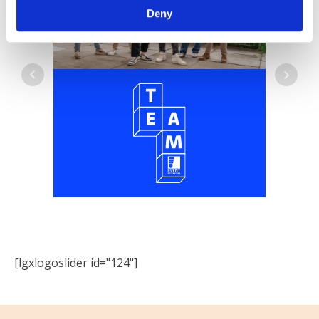
Deny
[lgxlogoslider id="124"]