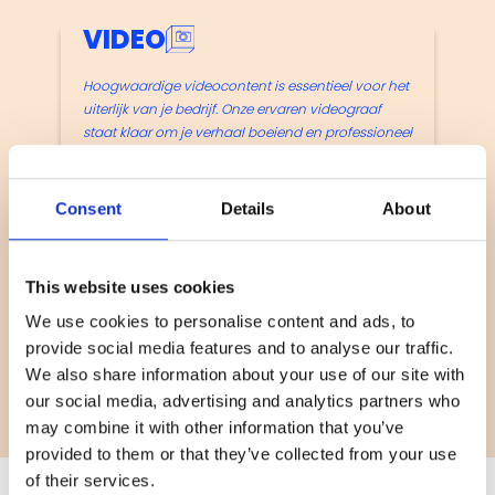
VIDEO
F
Hoogwaardige videocontent is essentieel voor het
Het 
uiterlijk van je bedrijf. Onze ervaren videograaf
bedr
staat klaar om je verhaal boeiend en professioneel
van 
vast te leggen. Van bedrijfsevenementen tot
cons
productvideo's, wij leveren altijd kwaliteit. Met
Wij 
uitgebreide nabewerking zorgen we voor perfect
Consent
Details
About
nabe
afgewerkte video's die indruk maken op jouw
team
doelgroep.
This website uses cookies
We use cookies to personalise content and ads, to
provide social media features and to analyse our traffic.
We also share information about your use of our site with
our social media, advertising and analytics partners who
may combine it with other information that you’ve
provided to them or that they’ve collected from your use
of their services.